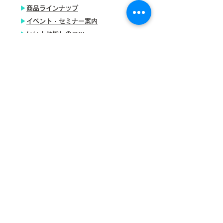
▶
商品ラインナップ
▶
イベント・セミナー案内
​▶
いい土地探しのコツ
▶
人生を豊かにする資金計画
​▶
ちょっといい家を建てたい！
​▶
施工事例
▶
自然素材派のこだわり住宅
▶
充実の標準装備！
​▶
はじめての家づくり
​▶
家族や子供を守る家
​▶
家づくり後のお付き合い
​▶
会社案内
​▶
家づくりへの情熱
▶
スタッフ紹介
​▶
失敗する前に読む資料！
​▶
お問い合わせ・ご相談
​▶
お知らせ一覧