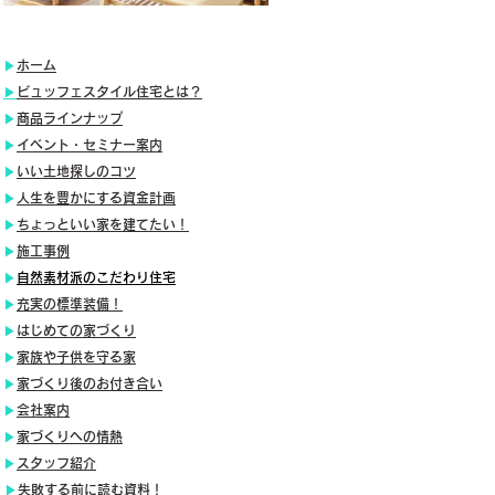
​▶
ホーム
​▶
ビュッフェスタイル住宅とは？
▶
商品ラインナップ
▶
イベント・セミナー案内
​▶
いい土地探しのコツ
▶
人生を豊かにする資金計画
​▶
ちょっといい家を建てたい！
​▶
施工事例
▶
自然素材派のこだわり住宅
▶
充実の標準装備！
​▶
はじめての家づくり
​▶
家族や子供を守る家
​▶
家づくり後のお付き合い
​▶
会社案内
​▶
家づくりへの情熱
▶
スタッフ紹介
​▶
失敗する前に読む資料！